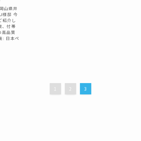
岡山県井
U様邸 今
ご紹介し
根、付帯
の高品質
: 日本ペ
1
2
3